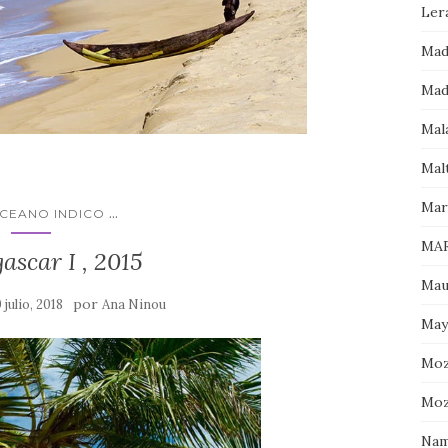
Ler
Mad
Mad
Mala
Mal
Mar
...
OCEANO INDICO
MAR
scar I , 2015
Mau
por
 julio, 2018
Ana Ninou
May
Moz
Moz
Nam