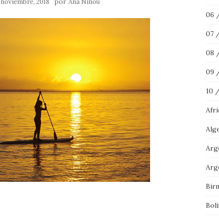
por
 noviembre, 2018
Ana Ninou
06 
07 
08 
09 
10 
Afr
Alg
Arg
Arg
Bir
Boli