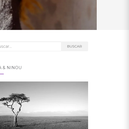
car:
BUSCAR
A & NINOU