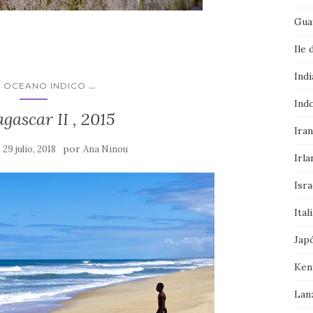
Gua
Ile 
Indi
...
/ OCEANO INDICO
Ind
ascar II , 2015
Iran
n
por
29 julio, 2018
Ana Ninou
Irla
Isra
Ital
Jap
Ken
Lan