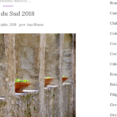
...
OCEANO INDICO
Bras
e du Sud 2018
Cam
Chi
por
 julio, 2018
Ana Ninou
Col
Cor
Cor
Cub
Ecu
Est
Fili
Gre
Gre