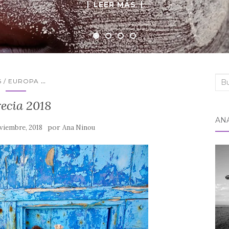
LEER MÁS
LEER MÁS
LEER MÁS
LEER MÁS
Bus
...
6 / EUROPA
ecia 2018
AN
por
viembre, 2018
Ana Ninou