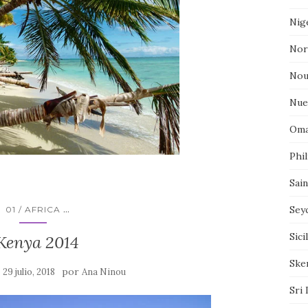
Nig
Nor
Nou
Nue
Oma
Phil
Sai
...
Sey
01 / AFRICA
Sici
Kenya 2014
Sker
n
por
29 julio, 2018
Ana Ninou
Sri 