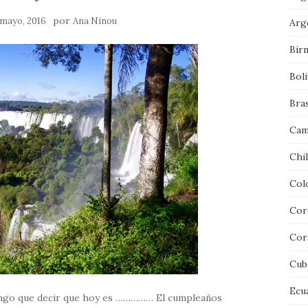
por
 mayo, 2016
Ana Ninou
Arg
Bir
Boli
Bras
Cam
Chi
Col
Cor
Cor
Cub
Ecu
engo que decir que hoy es …………… El cumpleaños