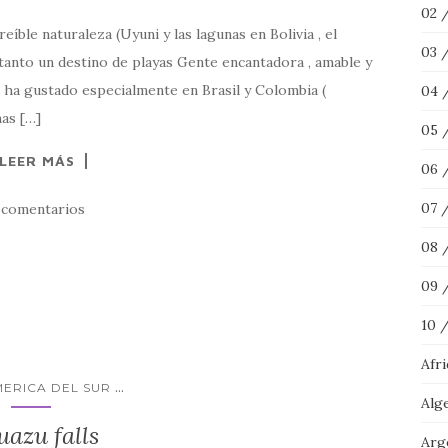
02 
ble naturaleza (Uyuni y las lagunas en Bolivia , el
03 
tanto un destino de playas Gente encantadora , amable y
s ha gustado especialmente en Brasil y Colombia (
04 
as […]
05 
LEER MÁS
06 
07 
 comentarios
08 
09 
10 
Afr
...
MERICA DEL SUR
Alg
uazu falls
Arg