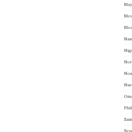
May
Moz
Moz
Nam
Nig
Nor
Nou
Nue
Oma
Phil
Sai
Sey