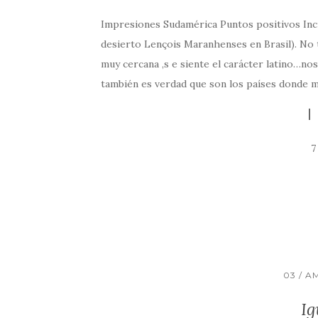
Impresiones Sudamérica Puntos positivos Increí
desierto Lençois Maranhenses en Brasil). No 
muy cercana ,s e siente el carácter latino…no
también es verdad que son los países donde m
7
03 / A
Ig