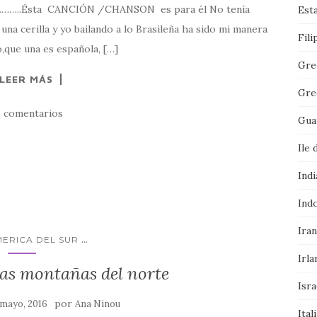
……..Ésta CANCIÓN /CHANSON es para él No tenía
Est
na cerilla y yo bailando a lo Brasileña ha sido mi manera
Fili
,que una es española, […]
Gre
LEER MÁS
Gre
5 comentarios
Gua
Ile 
Indi
Ind
Iran
...
MERICA DEL SUR
Irla
s montañas del norte
Isra
por
 mayo, 2016
Ana Ninou
Ital