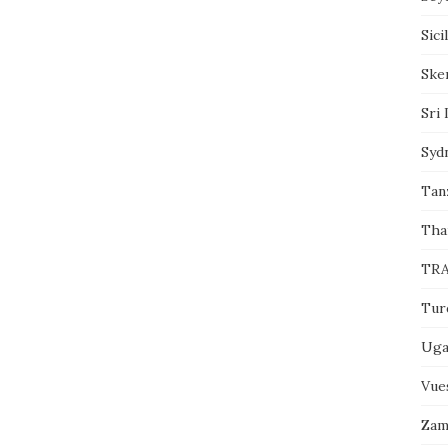
Sici
Sker
Sri 
Syd
Tanz
Tha
TRA
Tur
Uga
Vue
Zam