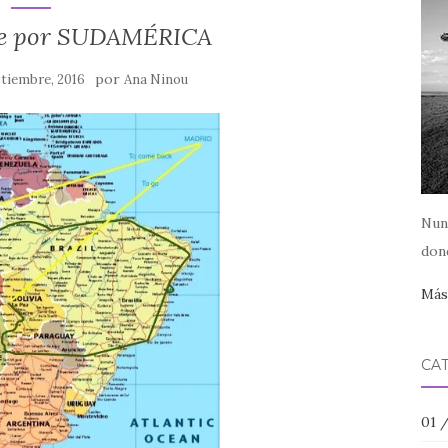
je por SUDAMÉRICA
por
ptiembre, 2016
Ana Ninou
Nun
dond
Más.
CA
01 