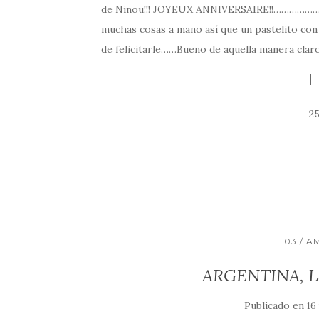
de Ninou!!! JOYEUX ANNIVERSAIRE!!………………
muchas cosas a mano así que un pastelito con u
de felicitarle……Bueno de aquella manera claro
2
03 / A
ARGENTINA, La
Publicado en
16