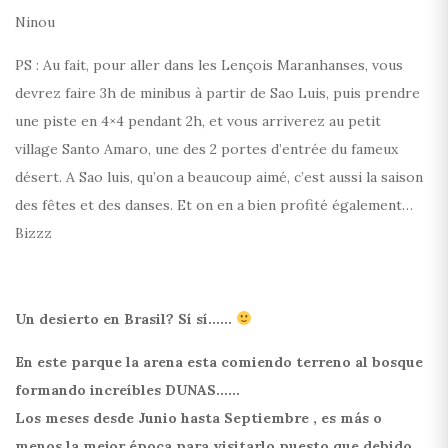
Ninou
PS : Au fait, pour aller dans les Lençois Maranhanses, vous
devrez faire 3h de minibus à partir de Sao Luis, puis prendre
une piste en 4×4 pendant 2h, et vous arriverez au petit
village Santo Amaro, une des 2 portes d’entrée du fameux
désert. A Sao luis, qu’on a beaucoup aimé, c’est aussi la saison
des fêtes et des danses. Et on en a bien profité également…
Bizzz
Un desierto en Brasil? Sí sí……
En este parque la arena esta comiendo terreno al bosque
formando increíbles DUNAS……
Los meses desde Junio hasta Septiembre , es más o
menos la mejor época para visitarlo puesto que debido