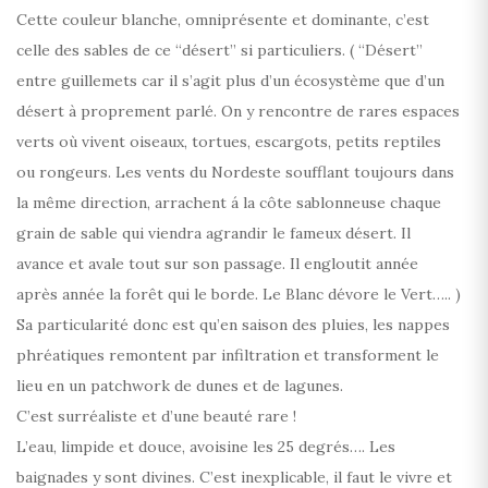
Cette couleur blanche, omniprésente et dominante, c’est
celle des sables de ce “désert” si particuliers. ( “Désert”
entre guillemets car il s’agit plus d’un écosystème que d’un
désert à proprement parlé. On y rencontre de rares espaces
verts où vivent oiseaux, tortues, escargots, petits reptiles
ou rongeurs. Les vents du Nordeste soufflant toujours dans
la même direction, arrachent á la côte sablonneuse chaque
grain de sable qui viendra agrandir le fameux désert. Il
avance et avale tout sur son passage. Il engloutit année
après année la forêt qui le borde. Le Blanc dévore le Vert….. )
Sa particularité donc est qu’en saison des pluies, les nappes
phréatiques remontent par infiltration et transforment le
lieu en un patchwork de dunes et de lagunes.
C’est surréaliste et d’une beauté rare !
L’eau, limpide et douce, avoisine les 25 degrés…. Les
baignades y sont divines. C’est inexplicable, il faut le vivre et