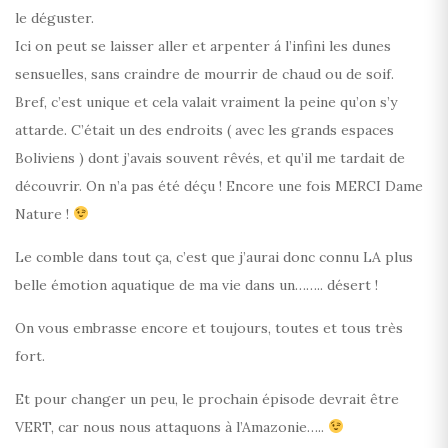
le déguster.
Ici on peut se laisser aller et arpenter á l’infini les dunes
sensuelles, sans craindre de mourrir de chaud ou de soif.
Bref, c’est unique et cela valait vraiment la peine qu’on s’y
attarde. C’était un des endroits ( avec les grands espaces
Boliviens ) dont j’avais souvent rêvés, et qu’il me tardait de
découvrir. On n’a pas été déçu ! Encore une fois MERCI Dame
Nature !
Le comble dans tout ça, c’est que j’aurai donc connu LA plus
belle émotion aquatique de ma vie dans un…….. désert !
On vous embrasse encore et toujours, toutes et tous très
fort.
Et pour changer un peu, le prochain épisode devrait être
VERT, car nous nous attaquons à l’Amazonie…..