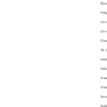
Est
Fili
Gre
Gre
Gua
Ile 
Indi
Ind
Iran
Irla
Isra
Ital