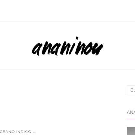
Bus
AN
...
OCEANO INDICO