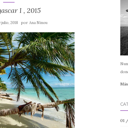
scar I , 2015
por
 julio, 2018
Ana Ninou
Nun
dond
Más.
CA
01 