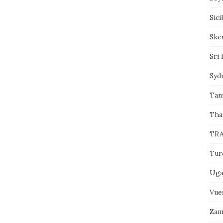
Sici
Sker
Sri 
Syd
Tanz
Tha
TRA
Tur
Uga
Vue
Zam