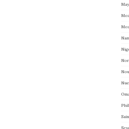
May
Moz
Moz
Nam
Nig
Nor
Nou
Nue
Oma
Phil
Sai
Sey