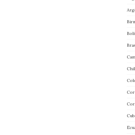
Arg
Bir
Boli
Bras
Cam
Chi
Col
Cor
Cor
Cub
Ecu