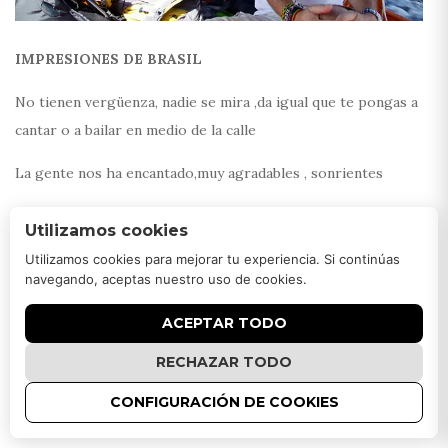
IMPRESIONES DE BRASIL
No tienen vergüenza, nadie se mira ,da igual que te pongas a
cantar o a bailar en medio de la calle
La gente nos ha encantado,muy agradables , sonrientes
La música siempre presente, conciertos en todos lo sitios,
Utilizamos cookies
muchísimos festivales
Utilizamos cookies para mejorar tu experiencia. Si continúas
navegando, aceptas nuestro uso de cookies.
Poco turismo,impresión de soledad…quizás debido a la
temporada baja,y a que este pais al ser tan grande quizás los
ACEPTAR TODO
turistas se repartan más..:)
RECHAZAR TODO
Brasil tiene unas ciudades coloniales preciosas
CONFIGURACIÓN DE COOKIES
En cuanto a la comida,los platos suelen ser para 2 y tienen