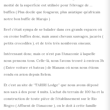
moitié de la superficie est utilisée pour l’élevage de …
buffles ( Plus docile que fougueux, plus asiatique qu’africain
notre bon buffle de Marajo )
Bref c’était sympa de se balader dans ces grands espaces où
on croise buffles donc, mais aussi chevaux sauvages, jacarés (
petits crocodiles ), et de très très nombreux oiseaux.
Intéressant donc, mais ce n’est pas l’Amazonie á laquelle
nous pensons tous. Celle-là, nous l’avons trouvé à environ 3h
( Entre voiture et bateau ) de Manaus où nous nous étions
rendu en avion depuis Belem.
Et c’est au site de “TARIRI Lodge” que nous avons déposé
nos sacs á dos pour 4 nuits. L’achat du terrain de 100 ha et la
construction de toute pièce de l’établissement sur le Rio
Negro ( Affluent de l’Amazone ), on le doit à cette famille