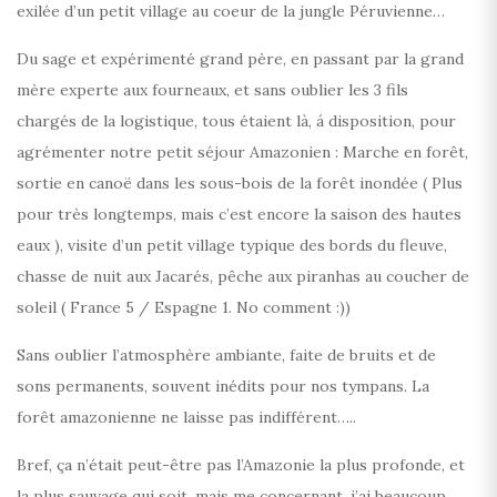
exilée d’un petit village au coeur de la jungle Péruvienne…
Du sage et expérimenté grand père, en passant par la grand
mère experte aux fourneaux, et sans oublier les 3 fils
chargés de la logistique, tous étaient là, á disposition, pour
agrémenter notre petit séjour Amazonien : Marche en forêt,
sortie en canoë dans les sous-bois de la forêt inondée ( Plus
pour très longtemps, mais c’est encore la saison des hautes
eaux ), visite d’un petit village typique des bords du fleuve,
chasse de nuit aux Jacarés, pêche aux piranhas au coucher de
soleil ( France 5 / Espagne 1. No comment :))
Sans oublier l’atmosphère ambiante, faite de bruits et de
sons permanents, souvent inédits pour nos tympans. La
forêt amazonienne ne laisse pas indifférent…..
Bref, ça n’était peut-être pas l’Amazonie la plus profonde, et
la plus sauvage qui soit, mais me concernant, j’ai beaucoup