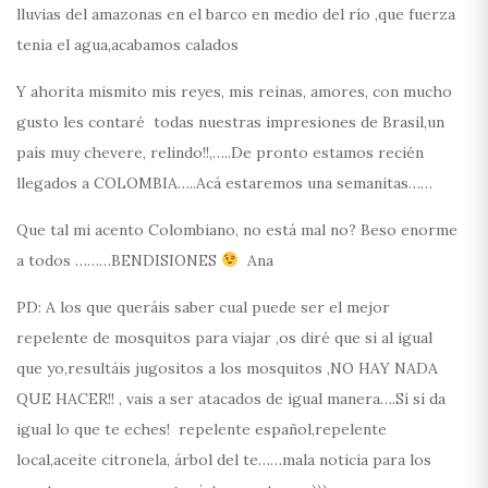
lluvias del amazonas en el barco en medio del río ,que fuerza
tenia el agua,acabamos calados
Y ahorita mismito mis reyes, mis reinas, amores, con mucho
gusto les contaré todas nuestras impresiones de Brasil,un
país muy chevere, relindo!!,…..De pronto estamos recién
llegados a COLOMBIA…..Acá estaremos una semanitas……
Que tal mi acento Colombiano, no está mal no? Beso enorme
a todos ………BENDISIONES
Ana
PD: A los que queráis saber cual puede ser el mejor
repelente de mosquitos para viajar ,os diré que si al igual
que yo,resultáis jugositos a los mosquitos ,NO HAY NADA
QUE HACER!! , vais a ser atacados de igual manera….Sí sí da
igual lo que te eches! repelente español,repelente
local,aceite citronela, árbol del te……mala noticia para los