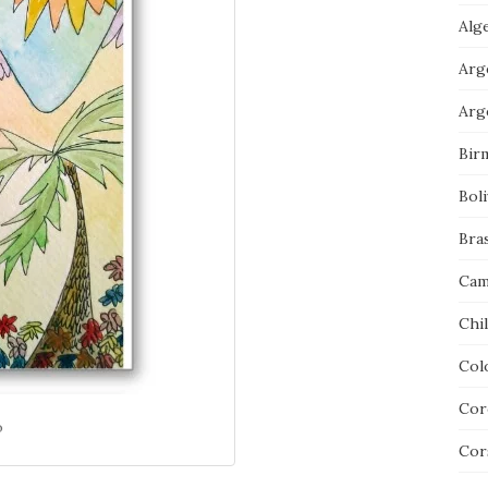
Alg
Arg
Arg
Bir
Boli
Bras
Cam
Chi
Col
Cor
o
Cor