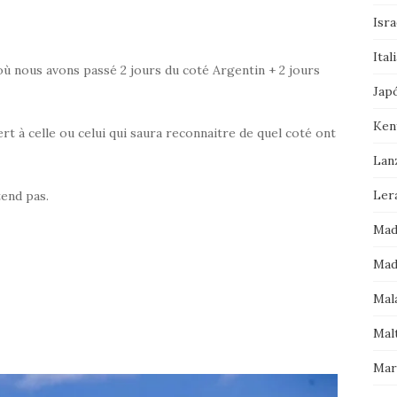
Isra
Ital
 nous avons passé 2 jours du coté Argentin + 2 jours
Jap
Ken
t à celle ou celui qui saura reconnaitre de quel coté ont
Lan
Ler
tend pas.
Mad
Mad
Mala
Mal
Mar