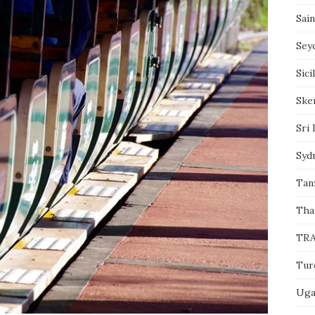
Sai
Sey
Sici
Sker
Sri 
Syd
Tanz
Tha
TRA
Tur
Uga