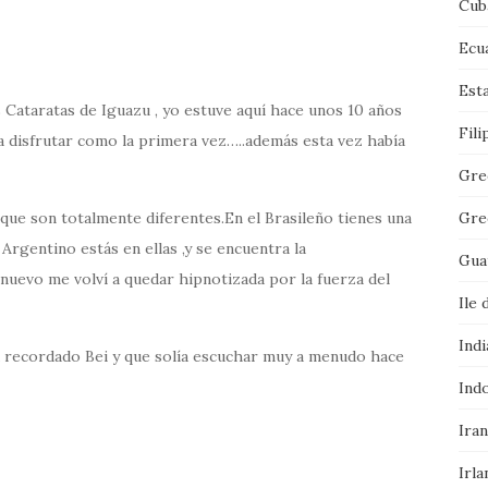
Cub
Ecu
Est
s Cataratas de Iguazu , yo estuve aquí hace unos 10 años
Fili
 disfrutar como la primera vez…..además esta vez había
Gre
Gre
orque son totalmente diferentes.En el Brasileño tienes una
 Argentino estás en ellas ,y se encuentra la
Gua
nuevo me volví a quedar hipnotizada por la fuerza del
Ile 
Indi
recordado Bei y que solía escuchar muy a menudo hace
Ind
Iran
Irla