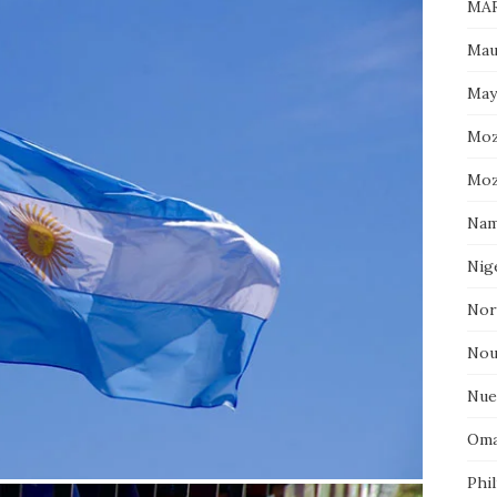
MAR
Mau
May
Moz
Moz
Nam
Nig
Nor
Nou
Nue
Oma
Phil