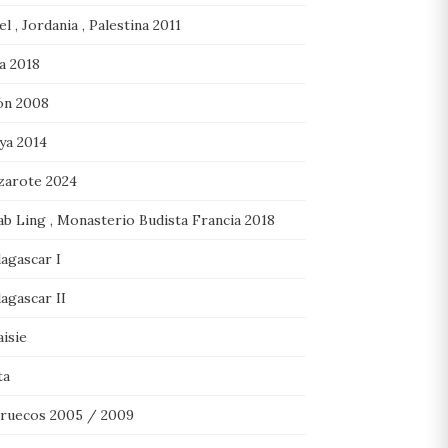
el , Jordania , Palestina 2011
ia 2018
ón 2008
ya 2014
zarote 2024
ab Ling , Monasterio Budista Francia 2018
agascar I
agascar II
isie
ta
ruecos 2005 / 2009