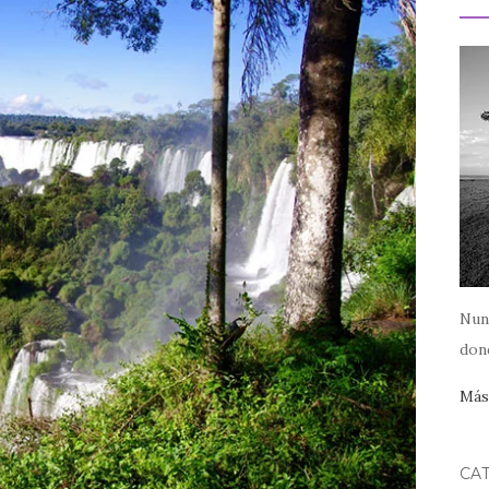
Nun
dond
Más.
CA