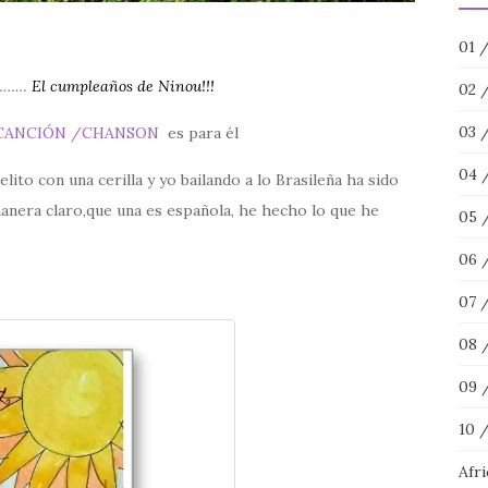
01 
…………
El cumpleaños de
Ninou!!!
02 
03 
CANCIÓN /CHANSON
es para él
04 
ito con una cerilla y yo bailando a lo Brasileña ha sido
anera claro,que una es española, he hecho lo que he
05 
06 
07 
08 
09 
10 
Afr