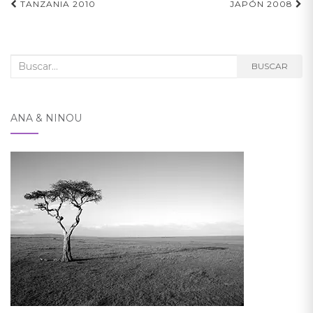
Navegación
TANZANIA 2010
JAPÓN 2008
de
entradas
Buscar:
BUSCAR
ANA & NINOU