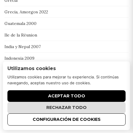
Grecia
Grecia, Amorgos 2022
Guatemala 2000
Ile de la Réunion
India y Nepal 2007
Indonesia 2009
Utilizamos cookies
Iran 2016
Utilizamos cookies para mejorar tu experiencia. Si continúas
Irlanda , Donegal 2017
navegando, aceptas nuestro uso de cookies.
Israel , Jordania , Palestina 2011
ACEPTAR TODO
Italia 2018
RECHAZAR TODO
Japón 2008
CONFIGURACIÓN DE COOKIES
Kenya 2014