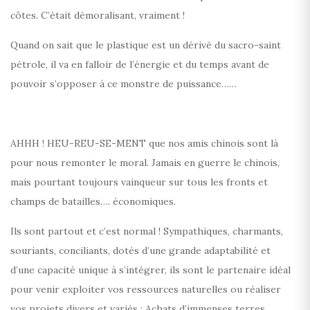
côtes. C’était démoralisant, vraiment !
Quand on sait que le plastique est un dérivé du sacro-saint
pétrole, il va en falloir de l’énergie et du temps avant de
pouvoir s’opposer à ce monstre de puissance……
AHHH ! HEU-REU-SE-MENT que nos amis chinois sont là
pour nous remonter le moral. Jamais en guerre le chinois,
mais pourtant toujours vainqueur sur tous les fronts et
champs de batailles…. économiques.
Ils sont partout et c’est normal ! Sympathiques, charmants,
souriants, conciliants, dotés d’une grande adaptabilité et
d’une capacité unique à s’intégrer, ils sont le partenaire idéal
pour venir exploiter vos ressources naturelles ou réaliser
vos projets divers et variés : Achats d’immenses terres