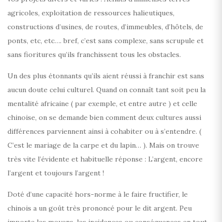
agricoles, exploitation de ressources halieutiques,
constructions d’usines, de routes, d’immeubles, d’hôtels, de
ponts, etc, etc…. bref, c’est sans complexe, sans scrupule et
sans fioritures qu’ils franchissent tous les obstacles.
Un des plus étonnants qu’ils aient réussi à franchir est sans
aucun doute celui culturel. Quand on connaît tant soit peu la
mentalité africaine ( par exemple, et entre autre ) et celle
chinoise, on se demande bien comment deux cultures aussi
différences parviennent ainsi à cohabiter ou à s’entendre. (
C’est le mariage de la carpe et du lapin… ). Mais on trouve
très vite l’évidente et habituelle réponse : L’argent, encore
l’argent et toujours l’argent !
Doté d’une capacité hors-norme à le faire fructifier, le
chinois a un goût très prononcé pour le dit argent. Peu