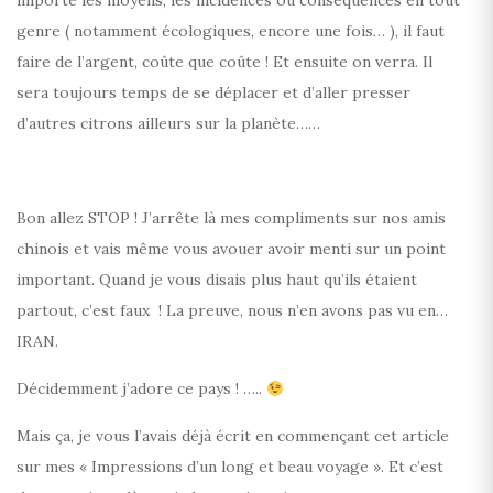
importe les moyens, les incidences ou conséquences en tout
genre ( notamment écologiques, encore une fois… ), il faut
faire de l’argent, coûte que coûte ! Et ensuite on verra. Il
sera toujours temps de se déplacer et d’aller presser
d’autres citrons ailleurs sur la planète……
Bon allez STOP ! J’arrête là mes compliments sur nos amis
chinois et vais même vous avouer avoir menti sur un point
important. Quand je vous disais plus haut qu’ils étaient
partout, c’est faux ! La preuve, nous n’en avons pas vu en…
IRAN.
Décidemment j’adore ce pays ! …..
Mais ça, je vous l’avais déjà écrit en commençant cet article
sur mes « Impressions d’un long et beau voyage ». Et c’est