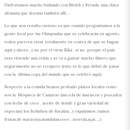
Disfrutamos mucho bailando con Melek y Brenda ,una chica
alemana que dormía también allí …
Lo que nos resulta curioso es que cuando preguntamos a la
gente local por las Olimpiadas que se celebrarán en agosto,
todos parecen estar totalmente en contra de que se hagan
aquí y ahora , y no por el virus Zika , si no porque el país
esta viviendo una crisis y se va a gastar mucho dinero que
seguramente no se recupere (esto es lo que debió de pasar
con la última copa del mundo que se celebró aquí)
Respecto a la comida hemos probado platos locales como
son la Moqueca de Camarao (mezcla de mariscos y pescados
con leche de coco , aceite de dendé y gran variedad de
especias) los Bolinhos de Bacalau…y riquísimos zumos
frutas,de maracuya,mandalan,coco , acerola,açai….:)