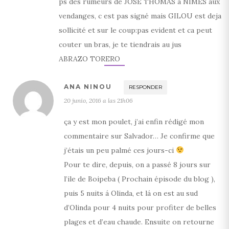
ps des rumeurs de JOSE THOMAS a NIMES aux
vendanges, c est pas signé mais GILOU est deja
sollicité et sur le coup:pas evident et ca peut
couter un bras, je te tiendrais au jus
ABRAZO TORERO
ANA NINOU
RESPONDER
20 junio, 2016 a las 21h06
ça y est mon poulet, j’ai enfin rédigé mon
commentaire sur Salvador… Je confirme que
j’étais un peu palmé ces jours-ci
Pour te dire, depuis, on a passé 8 jours sur
l’ile de Boipeba ( Prochain épisode du blog ),
puis 5 nuits á Olinda, et lá on est au sud
d’Olinda pour 4 nuits pour profiter de belles
plages et d’eau chaude. Ensuite on retourne