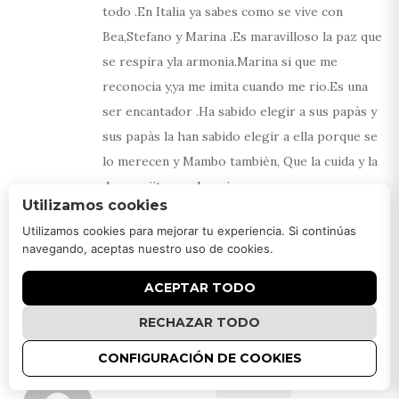
todo .En Italia ya sabes como se vive con
Bea,Stefano y Marina .Es maravilloso la paz que
se respira yla armonia.Marina si que me
reconocia y,ya me imita cuando me rio.Es una
ser encantador .Ha sabido elegir a sus papàs y
sus papàs la han sabido elegir a ella porque se
lo merecen y Mambo tambièn, Que la cuida y la
da masajitos en los pies.
Utilizamos cookies
En el balneario con tìa Rosa y tio Paco muy bien
Utilizamos cookies para mejorar tu experiencia. Si continúas
y hemos conocido gente encantadora.Todo
navegando, aceptas nuestro uso de cookies.
genial ! Ahora curandome el trancazo que, he
cogido con el aire acondicionado del autobus a
ACEPTAR TODO
Burgos.Hasta pronto y a seguir disfrutando!
RECHAZAR TODO
Besitos
CONFIGURACIÓN DE COOKIES
ANA NINOU
RESPONDER