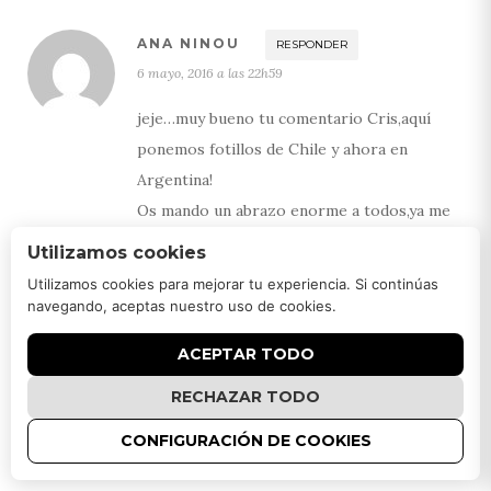
ANA NINOU
RESPONDER
6 mayo, 2016 a las 22h59
jeje…muy bueno tu comentario Cris,aquí
ponemos fotillos de Chile y ahora en
Argentina!
Os mando un abrazo enorme a todos,ya me
seguiréis contando que tal van los cursos y
Utilizamos cookies
todo…..ayyyy la sobri que te echará de
Utilizamos cookies para mejorar tu experiencia. Si continúas
menos……
navegando, aceptas nuestro uso de cookies.
ACEPTAR TODO
GILOU
RESPONDER
6 mayo, 2016 a las 15h13
RECHAZAR TODO
Ma nine,
CONFIGURACIÓN DE COOKIES
Profite d’être sous ces lattitudes et avec cette