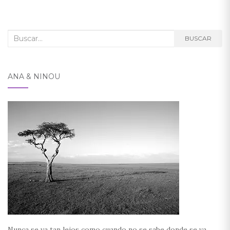
de
entradas
Buscar:
BUSCAR
ANA & NINOU
Nunca se va tan lejos como cuando no se sabe donde se va...